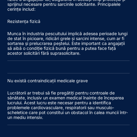
sprijinul necesare pentru sarcinile solicitante. Principalele
cerințe includ:
Rezistența fizică
Munca în industria pescuitului implică adesea perioade lungi
de stat în picioare, ridicări grele și sarcini intense, cum ar fi
sortarea și prelucrarea peștelui. Este important ca angajații
să aibă o condiție fizică bună pentru a putea face față
acestor solicitări fără suprasolicitare.
Nu există contraindicații medicale grave
Lucrătorii ar trebui să fie pregătiți pentru controale de
sănătate, inclusiv un examen medical înainte de începerea
lucrului. Acest lucru este necesar pentru a identifica
problemele cardiovasculare, respiratorii sau musculo-
scheletice care pot constitui un obstacol în calea muncii într-
un mediu intensiv.