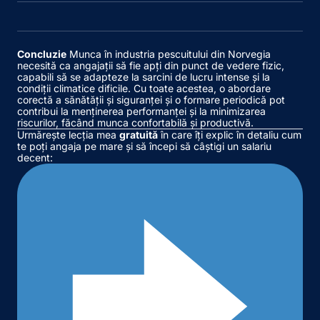
Concluzie
Munca în industria pescuitului din Norvegia
necesită ca angajații să fie apți din punct de vedere fizic,
capabili să se adapteze la sarcini de lucru intense și la
condiții climatice dificile. Cu toate acestea, o abordare
corectă a sănătății și siguranței și o formare periodică pot
contribui la menținerea performanței și la minimizarea
riscurilor, făcând munca confortabilă și productivă.
Urmărește lecția mea
gratuită
în care îți explic în detaliu cum
te poți angaja pe mare și să începi să câștigi un salariu
decent: