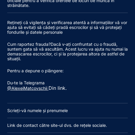
oficiale pentru a verifica ofertele de locuri de muncă în
străinătate.
Rețineți că vigilența și verificarea atentă a informațiilor vă vor
ajuta să evitați să cădeți pradă escrocilor și să vă protejați
fondurile și datele personale
Cum raportez frauda?
Dacă v-ați confruntat cu o fraudă,
suntem gata să vă ascultăm. Acest lucru va ajuta nu numai la
demascarea escrocilor, ci și la protejarea altora de astfel de
situații.
Pentru a depune o plângere:
Du-te la
Telegrama
Din link.
@AlexeiMatcovschii
Scrieți-vă numele și prenumele
Link de contact către site-ul dvs. de rețele sociale.