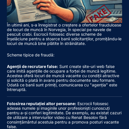
În ultimii ani, s-a înregistrat o creștere a ofertelor frauduloase
de locuri de muncă în Norvegia, în special pe navele de
pescuit crabi. Escrocii folosesc diverse scheme de
înșelăciune pentru a stoarce banii solicitanților, promițându-le
locuri de muncă bine plătite în străinătate.
Scheme tipice de fraudă:
Agenții de recrutare false:
Sunt create site-uri web false
care imită agențiile de ocupare a forței de muncă legitime.
Acestea oferă locuri de muncă vacante cu condiții atractive
și solicită o plată în avans pentru documente sau formare.
Odată ce banii sunt primiți, comunicarea cu "agenția" este
întreruptă.
Folosirea reputației altor persoane:
Escrocii folosesc
adesea numele și imaginile unor profesioniști cunoscuți
pentru a-și conferi legitimitate. De exemplu, au existat cazuri
de utilizare a interviurilor video cu Renat Besolov fără
consimțământul acestuia pentru a promova posturi vacante
false.