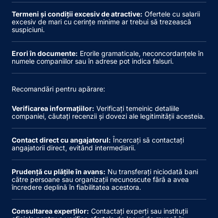
Termeni și condiții excesiv de atractive:
Ofertele cu salarii
excesiv de mari cu cerințe minime ar trebui să trezească
suspiciuni.
Erori în documente:
Erorile gramaticale, neconcordanțele în
numele companiilor sau în adrese pot indica falsuri.
Recomandări pentru apărare:
Verificarea informațiilor:
Verificați temeinic detaliile
companiei, căutați recenzii și dovezi ale legitimității acesteia.
Contact direct cu angajatorul:
Încercați să contactați
angajatorii direct, evitând intermediarii.
Prudență cu plățile în avans:
Nu transferați niciodată bani
către persoane sau organizații necunoscute fără a avea
încredere deplină în fiabilitatea acestora.
Consultarea experților:
Contactați experți sau instituții