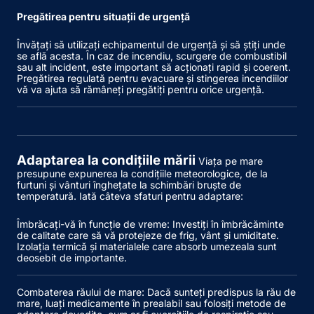
Pregătirea pentru situații de urgență
Învățați să utilizați echipamentul de urgență și să știți unde
se află acesta. În caz de incendiu, scurgere de combustibil
sau alt incident, este important să acționați rapid și coerent.
Pregătirea regulată pentru evacuare și stingerea incendiilor
vă va ajuta să rămâneți pregătiți pentru orice urgență.
Adaptarea la condițiile mării
Viața pe mare
presupune expunerea la condițiile meteorologice, de la
furtuni și vânturi înghețate la schimbări bruște de
temperatură. Iată câteva sfaturi pentru adaptare:
Îmbrăcați-vă în funcție de vreme
: Investiți în îmbrăcăminte
de calitate care să vă protejeze de frig, vânt și umiditate.
Izolația termică și materialele care absorb umezeala sunt
deosebit de importante.
Combaterea răului de mare
: Dacă sunteți predispus la rău de
mare, luați medicamente în prealabil sau folosiți metode de