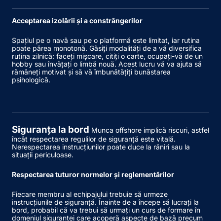
Acceptarea izolării și a constrângerilor
Spațiul pe o navă sau pe o platformă este limitat, iar rutina
poate părea monotonă. Găsiți modalități de a vă diversifica
rutina zilnică: faceți mișcare, citiți o carte, ocupați-vă de un
hobby sau învățați o limbă nouă. Acest lucru vă va ajuta să
rămâneți motivat și să vă îmbunătățiți bunăstarea
psihologică.
Siguranța la bord
Munca offshore implică riscuri, astfel
încât respectarea regulilor de siguranță este vitală.
Nerespectarea instrucțiunilor poate duce la răniri sau la
situații periculoase.
Respectarea tuturor normelor și reglementărilor
Fiecare membru al echipajului trebuie să urmeze
instrucțiunile de siguranță. Înainte de a începe să lucrați la
bord, probabil că va trebui să urmați un curs de formare în
domeniul siguranței care acoperă aspecte de bază precum