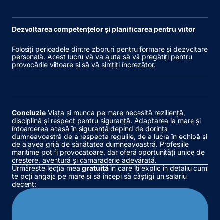
Dezvoltarea competențelor și planificarea pentru viitor
Folosiți perioadele dintre zboruri pentru formare și dezvoltare
personală. Acest lucru vă va ajuta să vă pregătiți pentru
provocările viitoare și să vă simțiți încrezător.
Concluzie
Viața și munca pe mare necesită reziliență,
disciplină și respect pentru siguranță. Adaptarea la mare și
întoarcerea acasă în siguranță depind de dorința
dumneavoastră de a respecta regulile, de a lucra în echipă și
de a avea grijă de sănătatea dumneavoastră. Profesiile
maritime pot fi provocatoare, dar oferă oportunități unice de
creștere, aventură și camaraderie adevărată.
Urmărește lecția mea
gratuită
în care îți explic în detaliu cum
te poți angaja pe mare și să începi să câștigi un salariu
decent: