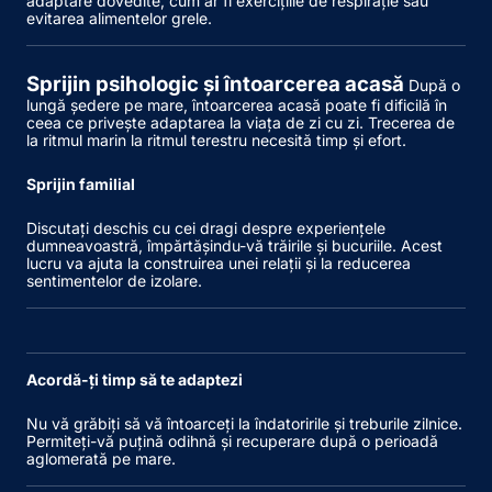
adaptare dovedite, cum ar fi exercițiile de respirație sau
evitarea alimentelor grele.
Sprijin psihologic și întoarcerea acasă
După o
lungă ședere pe mare, întoarcerea acasă poate fi dificilă în
ceea ce privește adaptarea la viața de zi cu zi. Trecerea de
la ritmul marin la ritmul terestru necesită timp și efort.
Sprijin familial
Discutați deschis cu cei dragi despre experiențele
dumneavoastră, împărtășindu-vă trăirile și bucuriile. Acest
lucru va ajuta la construirea unei relații și la reducerea
sentimentelor de izolare.
Acordă-ți timp să te adaptezi
Nu vă grăbiți să vă întoarceți la îndatoririle și treburile zilnice.
Permiteți-vă puțină odihnă și recuperare după o perioadă
aglomerată pe mare.