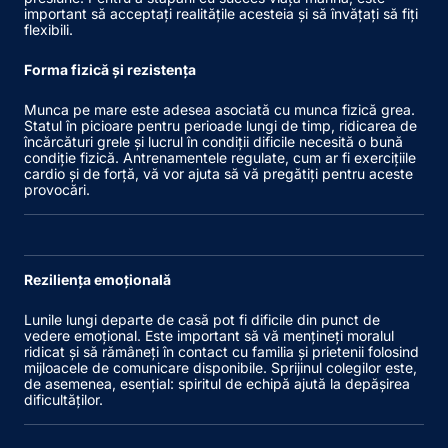
important să acceptați realitățile acesteia și să învățați să fiți
flexibili.
Forma fizică și rezistența
Munca pe mare este adesea asociată cu munca fizică grea.
Statul în picioare pentru perioade lungi de timp, ridicarea de
încărcături grele și lucrul în condiții dificile necesită o bună
condiție fizică. Antrenamentele regulate, cum ar fi exercițiile
cardio și de forță, vă vor ajuta să vă pregătiți pentru aceste
provocări.
Reziliența emoțională
Lunile lungi departe de casă pot fi dificile din punct de
vedere emoțional. Este important să vă mențineți moralul
ridicat și să rămâneți în contact cu familia și prietenii folosind
mijloacele de comunicare disponibile. Sprijinul colegilor este,
de asemenea, esențial: spiritul de echipă ajută la depășirea
dificultăților.