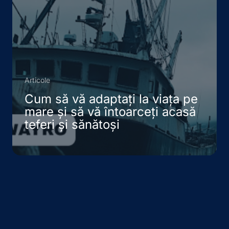
Articole
Cum să vă adaptați la viața pe
mare și să vă întoarceți acasă
teferi și sănătoși