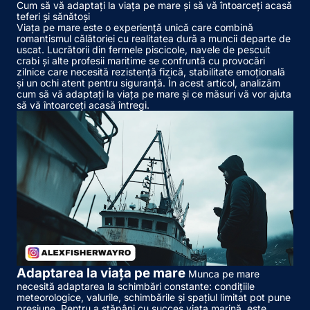
Cum să vă adaptați la viața pe mare și să vă întoarceți acasă
teferi și sănătoși
Viața pe mare este o experiență unică care combină
romantismul călătoriei cu realitatea dură a muncii departe de
uscat. Lucrătorii din fermele piscicole, navele de pescuit
crabi și alte profesii maritime se confruntă cu provocări
zilnice care necesită rezistență fizică, stabilitate emoțională
și un ochi atent pentru siguranță. În acest articol, analizăm
cum să vă adaptați la viața pe mare și ce măsuri vă vor ajuta
să vă întoarceți acasă întregi.
Adaptarea la viața pe mare
Munca pe mare
necesită adaptarea la schimbări constante: condițiile
meteorologice, valurile, schimbările și spațiul limitat pot pune
presiune. Pentru a stăpâni cu succes viața marină, este