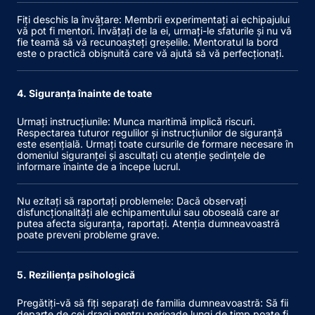
Fiți deschis la învățare
: Membrii experimentați ai echipajului
vă pot fi mentori. Învățați de la ei, urmați-le sfaturile și nu vă
fie teamă să vă recunoașteți greșelile. Mentoratul la bord
este o practică obișnuită care vă ajută să vă perfecționați.
4. Siguranța înainte de toate
Urmați instrucțiunile
: Munca maritimă implică riscuri.
Respectarea tuturor regulilor și instrucțiunilor de siguranță
este esențială. Urmați toate cursurile de formare necesare în
domeniul siguranței și ascultați cu atenție ședințele de
informare înainte de a începe lucrul.
Nu ezitați să raportați problemele
: Dacă observați
disfuncționalități ale echipamentului sau oboseală care ar
putea afecta siguranța, raportați. Atenția dumneavoastră
poate preveni probleme grave.
5. Reziliența psihologică
Pregătiți-vă să fiți separați de familia dumneavoastră
: Să fii
departe de cei dragi pentru perioade lungi de timp poate fi