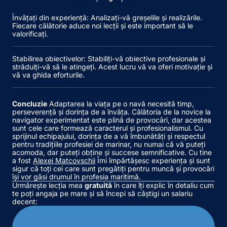
Învățați din experiență
: Analizați-vă greșelile și realizările.
Fiecare călătorie aduce noi lecții și este important să le
valorificați.
Stabilirea obiectivelor
: Stabiliți-vă obiective profesionale și
străduiți-vă să le atingeți. Acest lucru vă va oferi motivație și
vă va ghida eforturile.
Concluzie
Adaptarea la viața pe o navă necesită timp,
perseverență și dorința de a învăța. Călătoria de la novice la
navigator experimentat este plină de provocări, dar acestea
sunt cele care formează caracterul și profesionalismul. Cu
sprijinul echipajului, dorința de a vă îmbunătăți și respectul
pentru tradițiile profesiei de marinar, nu numai că vă puteți
acomoda, dar puteți obține și succese semnificative. Cu tine
a fost
Alexei Matcovschii
Îmi împărtășesc experiența și sunt
sigur că toți cei care sunt pregătiți pentru muncă și provocări
își vor găsi drumul în profesia maritimă.
Urmărește lecția mea
gratuită
în care îți explic în detaliu cum
te poți angaja pe mare și să începi să câștigi un salariu
decent: