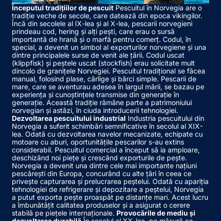
Începutul tradițiilor de pescuit
Pescuitul în Norvegia are o
tradiție veche de secole, care datează din epoca vikingilor.
Încă din secolele al IX-lea și al X-lea, pescarii norvegieni
prindeau cod, hering și alți pești, care erau o sursă
importantă de hrană și o marfă pentru comerț. Codul, în
special, a devenit un simbol al exporturilor norvegiene și una
dintre principalele surse de venit ale țării. Codul uscat
(klippfisk) și peștele uscat (stockfish) erau solicitate mult
dincolo de granițele Norvegiei. Pescuitul tradițional se făcea
manual, folosind plase, cârlige și bărci simple. Pescarii de
mare, care se aventurau adesea în largul mării, se bazau pe
experiența și cunoștințele transmise din generație în
generație. Această tradiție rămâne parte a patrimoniului
norvegian și astăzi, în ciuda introducerii tehnologiei.
Dezvoltarea pescuitului industrial
Industria pescuitului din
Norvegia a suferit schimbări semnificative în secolul al XIX-
lea. Odată cu dezvoltarea navelor mecanizate, echipate cu
motoare cu aburi, oportunitățile pescarilor s-au extins
considerabil. Pescuitul comercial a început să ia amploare,
deschizând noi piețe și crescând exporturile de pește.
Norvegia a devenit una dintre cele mai importante națiuni
pescărești din Europa, concurând cu alte țări în ceea ce
privește capturarea și prelucrarea peștelui. Odată cu apariția
tehnologiei de refrigerare și depozitare a peștelui, Norvegia
a putut exporta pește proaspăt pe distanțe mari. Acest lucru
a îmbunătățit calitatea produselor și a asigurat o cerere
stabilă pe piețele internaționale.
Provocările de mediu și
dezvoltarea durabilă
În secolul al XX-lea, pe măsură ce