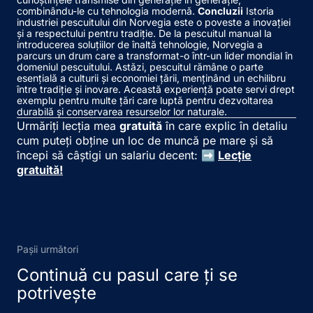
combinându-le cu tehnologia modernă.
Concluzii
Istoria
industriei pescuitului din Norvegia este o poveste a inovației
și a respectului pentru tradiție. De la pescuitul manual la
introducerea soluțiilor de înaltă tehnologie, Norvegia a
parcurs un drum care a transformat-o într-un lider mondial în
domeniul pescuitului. Astăzi, pescuitul rămâne o parte
esențială a culturii și economiei țării, menținând un echilibru
între tradiție și inovare. Această experiență poate servi drept
exemplu pentru multe țări care luptă pentru dezvoltarea
durabilă și conservarea resurselor lor naturale.
Urmăriți lecția mea
gratuită
în care explic în detaliu
cum puteți obține un loc de muncă pe mare
și să
începi să câștigi un salariu decent:
➡️
Lecție
gratuită!
Pașii următori
Continuă cu pasul care ți se
potrivește