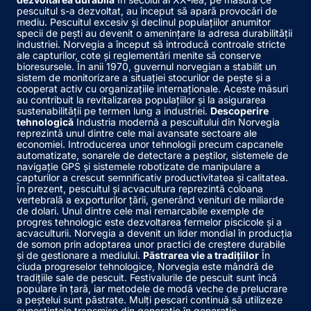
pescuitul s-a dezvoltat, au început să apară provocări de
mediu. Pescuitul excesiv și declinul populațiilor anumitor
specii de pești au devenit o amenințare la adresa durabilității
industriei. Norvegia a început să introducă controale stricte
ale capturilor, cote și reglementări menite să conserve
bioresursele. În anii 1970, guvernul norvegian a stabilit un
sistem de monitorizare a situației stocurilor de pește și a
cooperat activ cu organizațiile internaționale. Aceste măsuri
au contribuit la revitalizarea populațiilor și la asigurarea
sustenabilității pe termen lung a industriei.
Descoperire
tehnologică
Industria modernă a pescuitului din Norvegia
reprezintă unul dintre cele mai avansate sectoare ale
economiei. Introducerea unor tehnologii precum capcanele
automatizate, sonarele de detectare a peștilor, sistemele de
navigație GPS și sistemele robotizate de manipulare a
capturilor a crescut semnificativ productivitatea și calitatea.
În prezent, pescuitul și acvacultura reprezintă coloana
vertebrală a exporturilor țării, generând venituri de miliarde
de dolari. Unul dintre cele mai remarcabile exemple de
progres tehnologic este dezvoltarea fermelor piscicole și a
acvaculturii. Norvegia a devenit un lider mondial în producția
de somon prin adoptarea unor practici de creștere durabile
și de gestionare a mediului.
Păstrarea vie a tradițiilor
În
ciuda progreselor tehnologice, Norvegia este mândră de
tradițiile sale de pescuit. Festivalurile de pescuit sunt încă
populare în țară, iar metodele de modă veche de prelucrare
a peștelui sunt păstrate. Mulți pescari continuă să utilizeze
cunoștințele transmise din generație în generație,