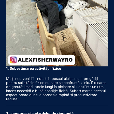
1. Subestimarea activității fizice
Mulți nou-veniți în industria pescuitului nu sunt pregătiți
pentru solicitările fizice cu care se confruntă zilnic. Ridicarea
de greutăți mari, turele lungi în picioare și lucrul într-un ritm
intens necesită o bună condiție fizică. Subestimarea acestui
aspect poate duce la oboseală rapidă și productivitate
redusă.
2. ignorarea standardelor de siguranță