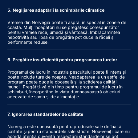
5. Neglijarea adaptării la schimbările climatice
Vremea din Norvegia poate fi aspră, în special în zonele de
coastă. Mulți începători nu se pregătesc corespunzător
pentru vremea rece, umedă și vântoasă. Îmbrăcămintea
nepotrivită sau lipsa de pregătire pot duce la răceli și
performanțe reduse.
6. Pregătire insuficientă pentru programarea turelor
Programul de lucru în industria pescuitului poate fi intens și
poate include ture de noapte. Neadaptarea la un astfel de
program poate duce la oboseală și la scăderea calității
muncii. Pregătiți-vă din timp pentru programul de lucru în
schimburi, încorporând în viața dumneavoastră obiceiuri
adecvate de somn și de alimentație.
7. Ignorarea standardelor de calitate
Norvegia este cunoscută pentru produsele sale de înaltă
calitate și pentru standardele sale stricte. Nou-veniții care nu
acordă atenția cuvenită respectării standardelor se pot