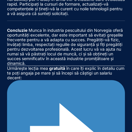
rapid. Participați la cursuri de formare, actualizați-vă
competențele și țineți-vă la curent cu noile tehnologii pentru
a vă asigura că sunteți solicitați.
Concluzie
Munca în industria pescuitului din Norvegia oferă
oportunități excelente, dar este important să evitați greșelile
frecvente pentru a vă adapta cu succes. Pregătiți-vă fizic,
învățați limba, respectați regulile de siguranță și fiți pregătiți
pentru dezvoltarea profesională. Acest lucru vă va ajuta nu
numai să vă păstrați locul de muncă, ci și să obțineți un
succes semnificativ în această industrie promițătoare și
dinamică.
Urmărește lecția mea
gratuită
în care îți explic în detaliu cum
te poți angaja pe mare și să începi să câștigi un salariu
decent: