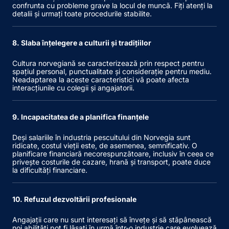
confrunta cu probleme grave la locul de muncă. Fiți atenți la
detalii și urmați toate procedurile stabilite.
8. Slaba înțelegere a culturii și tradițiilor
Cultura norvegiană se caracterizează prin respect pentru
spațiul personal, punctualitate și considerație pentru mediu.
Neadaptarea la aceste caracteristici vă poate afecta
interacțiunile cu colegii și angajatorii.
9. Incapacitatea de a planifica finanțele
Deși salariile în industria pescuitului din Norvegia sunt
ridicate, costul vieții este, de asemenea, semnificativ. O
planificare financiară necorespunzătoare, inclusiv în ceea ce
privește costurile de cazare, hrană și transport, poate duce
la dificultăți financiare.
10. Refuzul dezvoltării profesionale
Angajații care nu sunt interesați să învețe și să stăpânească
noi abilități pot fi lăsați în urmă într-o industrie care evoluează