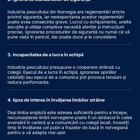
Industria pescuitului din Norvegia are reglementări stricte
privind siguranța, iar nerespectarea acestor reglementări
poate avea consecințe grave. Lucrul cu echipamente, unelte
ascuțite și utilaje complexe necesită atenție și instrucțiuni
precise. Ignorarea procedurilor de siguranță nu numai că vă
pune viața în pericol, dar poate duce și la concediere.
3. incapacitatea de a lucra în echipă
Industria pescuitului presupune o cooperare strânsă cu
colegii. Eșecul de a lucra în echipă, ignorarea opiniilor
celorlalți sau eșecul de a comunica pot provoca tensiuni și
reduce performanța.
4. lipsa de interes în învățarea limbilor străine
Deși limba engleză este adesea suficientă pentru a începe,
necunoașterea limbii norvegiene poate fi un obstacol în calea
avansării în carieră și a comunicării cu colegii locali. Investiți
timp în învățarea cel puțin a frazelor de bază în norvegiană
pentru a vă adapta mai ușor.