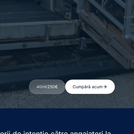
400€
250€
Cumpără acum
rii de intenție către angajatori la