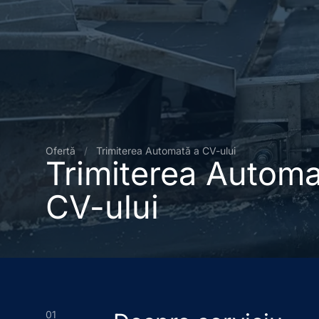
Ofertă
/
Trimiterea Automată a CV-ului
Trimiterea Automa
CV-ului
01