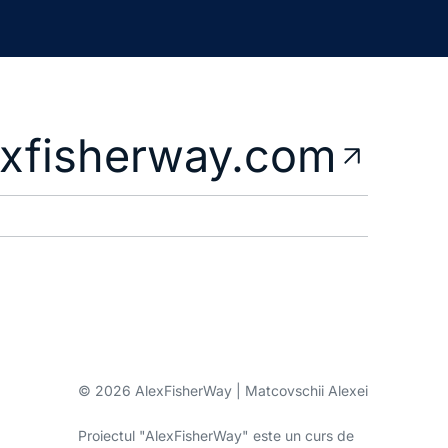
exfisherway.com
© 2026 AlexFisherWay | Matcovschii Alexei
Proiectul "AlexFisherWay" este un curs de